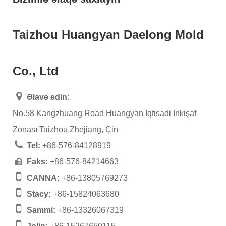
Taizhou Huangyan Daelong Mold
Co., Ltd
Əlavə edin:
No.58 Kangzhuang Road Huangyan İqtisadi İnkişaf
Zonası Taizhou Zhejiang, Çin
Tel:
+86-576-84128919
Faks:
+86-576-84214663
CANNA:
+86-13805769273
Stacy:
+86-15824063680
Sammi:
+86-13326067319