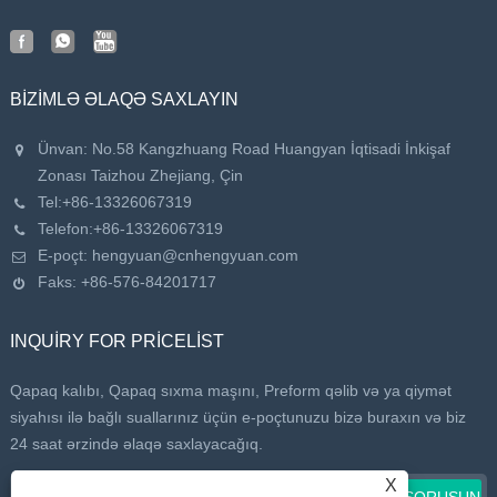
BIZIMLƏ ƏLAQƏ SAXLAYIN
Ünvan: No.58 Kangzhuang Road Huangyan İqtisadi İnkişaf
Zonası Taizhou Zhejiang, Çin
Tel:
+86-13326067319
Telefon:
+86-13326067319
E-poçt:
hengyuan@cnhengyuan.com
Faks: +86-576-84201717
INQUIRY FOR PRICELIST
Qapaq kalıbı, Qapaq sıxma maşını, Preform qəlib və ya qiymət
siyahısı ilə bağlı suallarınız üçün e-poçtunuzu bizə buraxın və biz
24 saat ərzində əlaqə saxlayacağıq.
X