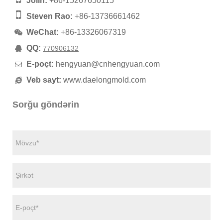
Jolin:
+86-15267650115
Steven Rao:
+86-13736661462
WeChat:
+86-13326067319
QQ:
770906132
E-poçt:
hengyuan@cnhengyuan.com
Veb sayt:
www.daelongmold.com
Sorğu göndərin