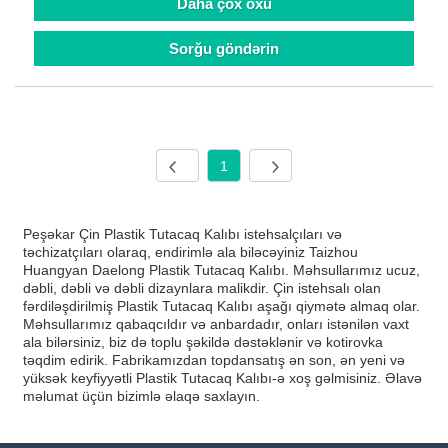
Daha çox oxu
Sorğu göndərin
1
Peşəkar Çin Plastik Tutacaq Kalıbı istehsalçıları və
təchizatçıları olaraq, endirimlə ala biləcəyiniz Taizhou
Huangyan Daelong Plastik Tutacaq Kalıbı. Məhsullarımız ucuz,
dəbli, dəbli və dəbli dizaynlara malikdir. Çin istehsalı olan
fərdiləşdirilmiş Plastik Tutacaq Kalıbı aşağı qiymətə almaq olar.
Məhsullarımız qabaqcıldır və anbardadır, onları istənilən vaxt
ala bilərsiniz, biz də toplu şəkildə dəstəklənir və kotirovka
təqdim edirik. Fabrikamızdan topdansatış ən son, ən yeni və
yüksək keyfiyyətli Plastik Tutacaq Kalıbı-ə xoş gəlmisiniz. Əlavə
məlumat üçün bizimlə əlaqə saxlayın.