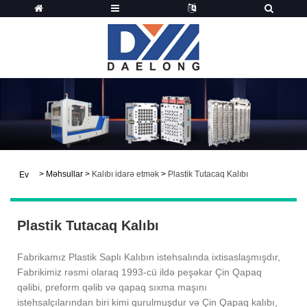
>
Məhsullar
>
Kalıbı idarə etmək
>
Plastik Tutacaq Kalıbı
Ev
Plastik Tutacaq Kalıbı
Fabrikamız Plastik Saplı Kalıbın istehsalında ixtisaslaşmışdır,
Fabrikimiz rəsmi olaraq 1993-cü ildə peşəkar Çin Qapaq
qəlibi, preform qəlib və qapaq sıxma maşını
istehsalçılarından biri kimi qurulmuşdur və Çin Qapaq kalıbı,