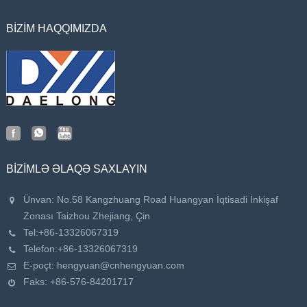
BIZIM HAQQIMIZDA
BIZIMLƏ ƏLAQƏ SAXLAYIN
Ünvan: No.58 Kangzhuang Road Huangyan İqtisadi İnkişaf
Zonası Taizhou Zhejiang, Çin
Tel:
+86-13326067319
Telefon:
+86-13326067319
E-poçt:
hengyuan@cnhengyuan.com
Faks: +86-576-84201717