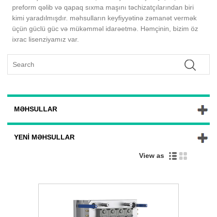
preform qəlib və qapaq sıxma maşını təchizatçılarından biri
kimi yaradılmışdır. məhsulların keyfiyyətinə zəmanət vermək
üçün güclü güc və mükəmməl idarəetmə. Həmçinin, bizim öz
ixrac lisenziyamız var.
MƏHSULLAR
YENI MƏHSULLAR
View as