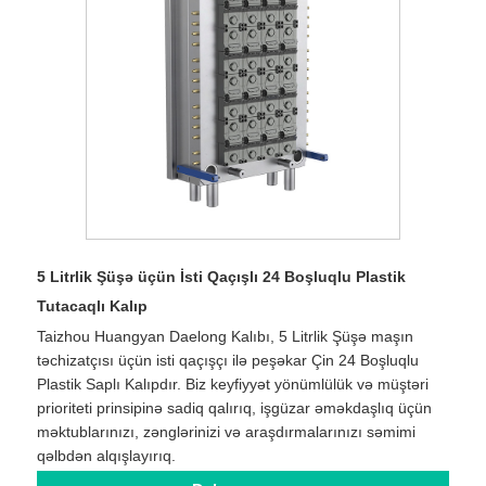
5 Litrlik Şüşə üçün İsti Qaçışlı 24 Boşluqlu Plastik
Tutacaqlı Kalıp
Taizhou Huangyan Daelong Kalıbı, 5 Litrlik Şüşə maşın
təchizatçısı üçün isti qaçışçı ilə peşəkar Çin 24 Boşluqlu
Plastik Saplı Kalıpdır. Biz keyfiyyət yönümlülük və müştəri
prioriteti prinsipinə sadiq qalırıq, işgüzar əməkdaşlıq üçün
məktublarınızı, zənglərinizi və araşdırmalarınızı səmimi
qəlbdən alqışlayırıq.