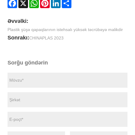
Facebook
X
WhatsApp
Pinterest
LinkedIn
Share
Əvvəlki:
Plastik şüşə qapaqlarının istehsalı yüksək təcrübəyə malikdir
Sonrakı:
CHINAPLAS 2023
Sorğu göndərin