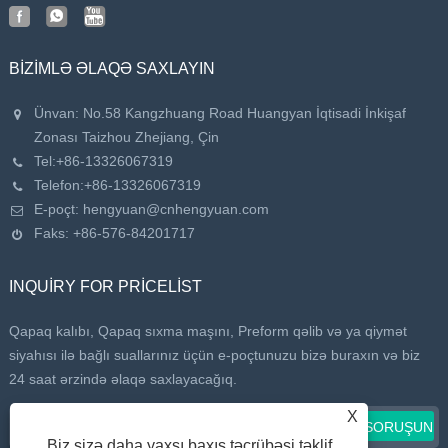
BIZIMLƏ ƏLAQƏ SAXLAYIN
Ünvan: No.58 Kangzhuang Road Huangyan İqtisadi İnkişaf
Zonası Taizhou Zhejiang, Çin
Tel:
+86-13326067319
Telefon:
+86-13326067319
E-poçt:
hengyuan@cnhengyuan.com
Faks: +86-576-84201717
INQUIRY FOR PRICELIST
Qapaq kalıbı, Qapaq sıxma maşını, Preform qəlib və ya qiymət
siyahısı ilə bağlı suallarınız üçün e-poçtunuzu bizə buraxın və biz
24 saat ərzində əlaqə saxlayacağıq.
X
Biz sizə daha yaxşı baxış təcrübəsi təklif