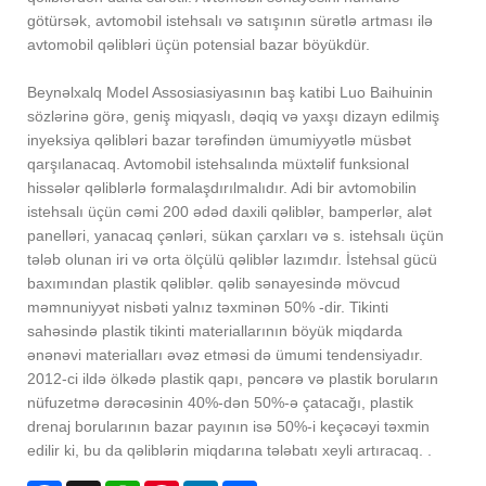
götürsək, avtomobil istehsalı və satışının sürətlə artması ilə
avtomobil qəlibləri üçün potensial bazar böyükdür.
Beynəlxalq Model Assosiasiyasının baş katibi Luo Baihuinin
sözlərinə görə, geniş miqyaslı, dəqiq və yaxşı dizayn edilmiş
inyeksiya qəlibləri bazar tərəfindən ümumiyyətlə müsbət
qarşılanacaq. Avtomobil istehsalında müxtəlif funksional
hissələr qəliblərlə formalaşdırılmalıdır. Adi bir avtomobilin
istehsalı üçün cəmi 200 ədəd daxili qəliblər, bamperlər, alət
panelləri, yanacaq çənləri, sükan çarxları və s. istehsalı üçün
tələb olunan iri və orta ölçülü qəliblər lazımdır. İstehsal gücü
baxımından plastik qəliblər. qəlib sənayesində mövcud
məmnuniyyət nisbəti yalnız təxminən 50% -dir. Tikinti
sahəsində plastik tikinti materiallarının böyük miqdarda
ənənəvi materialları əvəz etməsi də ümumi tendensiyadır.
2012-ci ildə ölkədə plastik qapı, pəncərə və plastik boruların
nüfuzetmə dərəcəsinin 40%-dən 50%-ə çatacağı, plastik
drenaj borularının bazar payının isə 50%-i keçəcəyi təxmin
edilir ki, bu da qəliblərin miqdarına tələbatı xeyli artıracaq. .