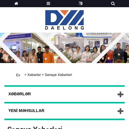
>
Xəbərlər
>
Sənaye Xəbərləri
Ev
XƏBƏRLƏR
YENI MƏHSULLAR