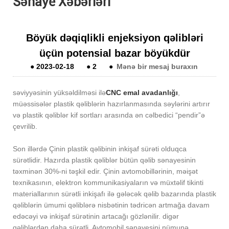
Sənaye Xəbərləri
Böyük dəqiqlikli enjeksiyon qəlibləri
üçün potensial bazar böyükdür
●
2023-02-18
●
2
●
Mənə bir mesaj buraxın
səviyyəsinin yüksəldilməsi ilə
CNC emal avadanlığı
,
müəssisələr plastik qəliblərin hazırlanmasında səylərini artırır
və plastik qəliblər kif sortları arasında ən cəlbedici “pendir”ə
çevrilib.
Son illərdə Çinin plastik qəlibinin inkişaf sürəti olduqca
sürətlidir. Hazırda plastik qəliblər bütün qəlib sənayesinin
təxminən 30%-ni təşkil edir. Çinin avtomobillərinin, məişət
texnikasının, elektron kommunikasiyaların və müxtəlif tikinti
materiallarının sürətli inkişafı ilə gələcək qəlib bazarında plastik
qəliblərin ümumi qəliblərə nisbətinin tədricən artmağa davam
edəcəyi və inkişaf sürətinin artacağı gözlənilir. digər
qəliblərdən daha sürətli. Avtomobil sənayesini nümunə