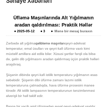
Sənaye Xəbərləri
Üfləmə Maşınlarında Alt Yığılmanın
aradan qaldırılması: Praktik Həllər
●
2025-05-12
●
3
●
Mənə bir mesaj buraxın
Zərbədə alt yığılma
qəlibləmə maşınları
qeyri-adekvat
temperatur, emal üsulları və qeyri-kafi üfürmə vaxtı kimi
müxtəlif amillərə aid edilə bilər. Xüsusi şərtlər fərqli ola bilsə
də, gəlin dib yığılmasını aradan qaldırmaq üçün praktik həlləri
araşdıraq.
Şüşənin dibində qeyri-kafi istilik temperaturu yığılmanın əsas
səbəbidir. Şüşənin dibi üfürmə zamanı lazımi istilik
temperaturuna çatmadıqda, hava üfürmə prosesini maneə
törədir. Alt istilik lampasının temperaturunun tənzimlənməsi
əlverişli bir həll təklif edir.
Başqa bir vacib amil üfürmədən əvvəl qeyri-adekvat vaxtdır.