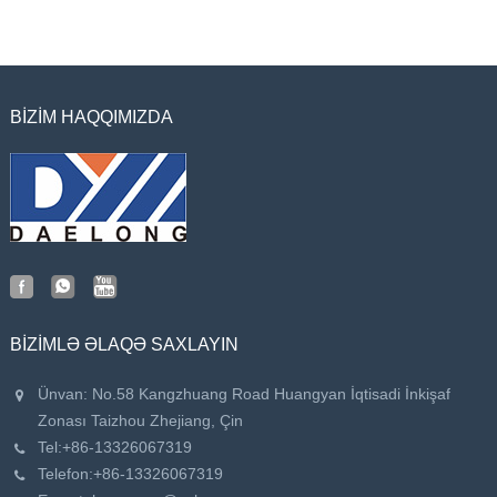
BIZIM HAQQIMIZDA
BIZIMLƏ ƏLAQƏ SAXLAYIN
Ünvan: No.58 Kangzhuang Road Huangyan İqtisadi İnkişaf
Zonası Taizhou Zhejiang, Çin
Tel:
+86-13326067319
Telefon:
+86-13326067319