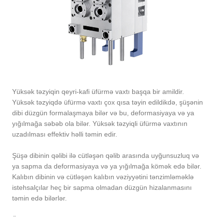
Yüksək təzyiqin qeyri-kafi üfürmə vaxtı başqa bir amildir.
Yüksək təzyiqdə üfürmə vaxtı çox qısa təyin edildikdə, şüşənin
dibi düzgün formalaşmaya bilər və bu, deformasiyaya və ya
yığılmağa səbəb ola bilər. Yüksək təzyiqli üfürmə vaxtının
uzadılması effektiv həlli təmin edir.
Şüşə dibinin qəlibi ilə cütləşən qəlib arasında uyğunsuzluq və
ya sapma da deformasiyaya və ya yığılmağa kömək edə bilər.
Kalıbın dibinin və cütləşən kalıbın vəziyyətini tənzimləməklə
istehsalçılar heç bir sapma olmadan düzgün hizalanmasını
təmin edə bilərlər.