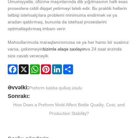
Ümumiyyətlə, üfürmə maşınlarında dib yığılmasının həlli əsas
proseslərə ciddi diqqət yetirməyi tələb edir. Bu praktik həllərin
tətbiqi istehsalçılara problemi minimuma endirmək və ya
aradan qaldırmaq, bununla da istehsal proseslərini
optimallaşdırmaq imkanı verir.
Məhsullarımızla maraqlanırsınızsa və ya hər hansı bir sualınız
varsa, çekinmeyin
bizimlə əlaqə saxlayın
və 24 saat ərzində
sizə cavab verəcəyik.
Facebook
X
WhatsApp
Pinterest
LinkedIn
Share
Əvvəlki:
Preform kalıba qulluq üsulu
Sonrakı:
How Does a Preform Mold Affect Bottle Quality, Cost, and
Production Stability?