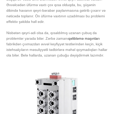
Əvvəlcədən üfürmə vaxtı çox qısa olduqda, bu, şüşənin
dibində havanın qeyri-bərabər paylanmasına gətirib çıxarır və
nəticədə toplanır. Ön üfürmə vaxtının uzadılması bu problemi
effektiv şəkildə həll edir.
Nisbətən qeyri-adi olsa da, qısaldılmış uzanan çubuq da
problemlər yarada bilər. Zərbə zamanı
qəlibləmə maşınları
fabrikdən çıxmazdan əvvəl keyfiyyət testlərindən keçin, kiçik
istehsalçıların məsuliyyətli tədbirlərə məhəl qoymadıqları hallar
ola bilər. Belə hallarda, uzanan çubuğu dəyişdirmək lazımdır.