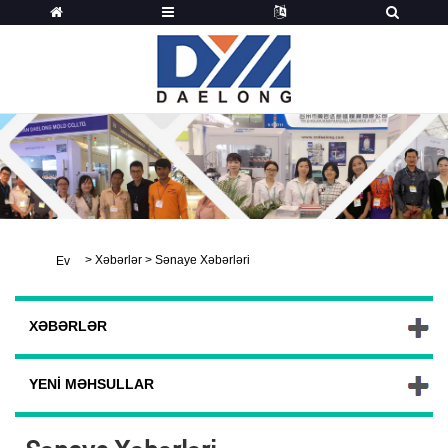
>
Xəbərlər
>
Sənaye Xəbərləri
Ev
XƏBƏRLƏR
YENI MƏHSULLAR