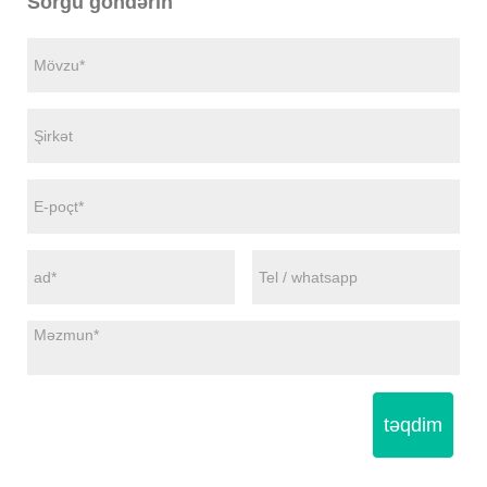
Sorğu göndərin
təqdim