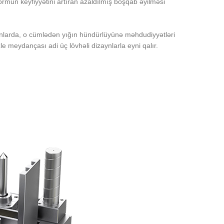
formun keyfiyyətini artıran azaldılmış boşqab əyilməsi
ınlarda, o cümlədən yığın hündürlüyünə məhdudiyyətləri
 meydançası adi üç lövhəli dizaynlarla eyni qalır.