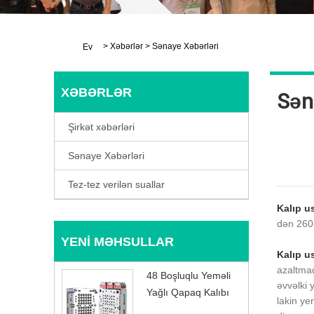
>
Xəbərlər
>
Sənaye Xəbərləri
Ev
XƏBƏRLƏR
Sən
Şirkət xəbərləri
Sənaye Xəbərləri
Tez-tez verilən suallar
Kalıp us
dən 260
YENI MƏHSULLAR
Kalıp us
azaltmaq
48 Boşluqlu Yeməli
əvvəlki 
Yağlı Qapaq Kalıbı
lakin ye