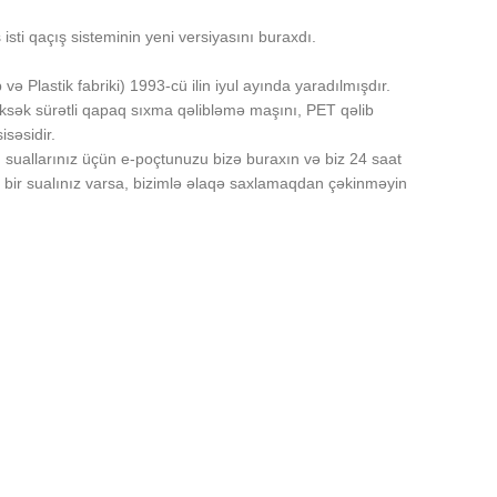
sti qaçış sisteminin yeni versiyasını buraxdı.
lastik fabriki) 1993-cü ilin iyul ayında yaradılmışdır.
ksək sürətli qapaq sıxma qəlibləmə maşını, PET qəlib
səsidir.
 suallarınız üçün e-poçtunuzu bizə buraxın və biz 24 saat
 bir sualınız varsa, bizimlə əlaqə saxlamaqdan çəkinməyin