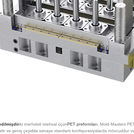
edilmişdir
iki mərhələli istehsal üçün
PET preformları
, Mold-Masters PET-
lir və geniş çeşiddə sənaye standartı konfiqurasiyalarda mövcuddur və