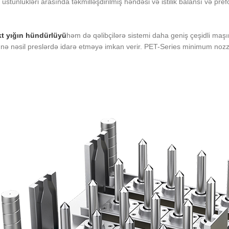
 üstünlükləri arasında təkmilləşdirilmiş həndəsi və istilik balansı və pre
 yığın hündürlüyü
həm də qəlibçilərə sistemi daha geniş çeşidli maş
nə nəsil preslərdə idarə etməyə imkan verir. PET-Series minimum nozzle