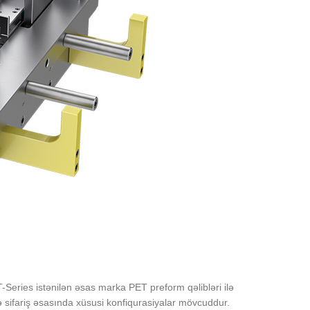
Series istənilən əsas marka PET preform qəlibləri ilə
 sifariş əsasında xüsusi konfiqurasiyalar mövcuddur.