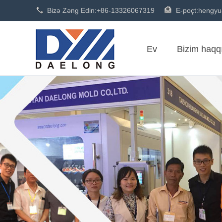
Bizə Zəng Edin:
+86-13326067319
E-poçt:
hengy
Ev
Bizim haqq