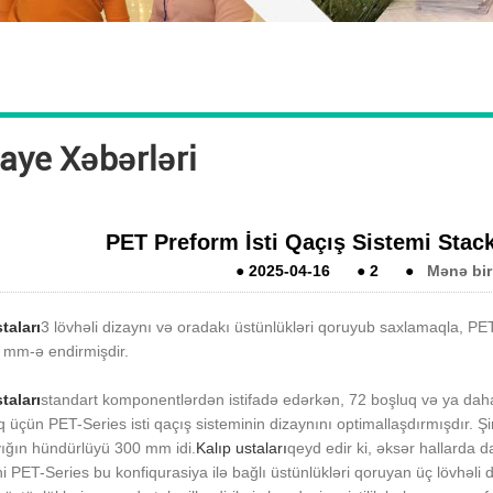
aye Xəbərləri
PET Preform İsti Qaçış Sistemi Stac
●
2025-04-16
●
2
●
Mənə bir
taları
3 lövhəli dizaynı və oradakı üstünlükləri qoruyub saxlamaqla, PE
 mm-ə endirmişdir.
taları
standart komponentlərdən istifadə edərkən, 72 boşluq və ya da
 üçün PET-Series isti qaçış sisteminin dizaynını optimallaşdırmışdır. 
yığın hündürlüyü 300 mm idi.
Kalıp ustaları
qeyd edir ki, əksər hallarda da
ni PET-Series bu konfiqurasiya ilə bağlı üstünlükləri qoruyan üç lövhəli d