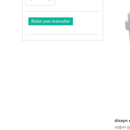
Bütün yeni məhsullar
dizayn 
uyğun gə