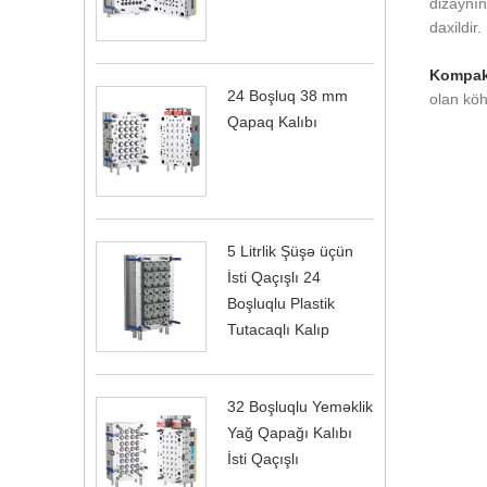
dizaynın
daxildir.
Kompakt
24 Boşluq 38 mm
olan köh
Qapaq Kalıbı
5 Litrlik Şüşə üçün
İsti Qaçışlı 24
Boşluqlu Plastik
Tutacaqlı Kalıp
32 Boşluqlu Yeməklik
Yağ Qapağı Kalıbı
İsti Qaçışlı