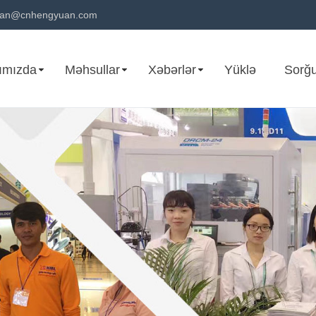
uan@cnhengyuan.com
ımızda
Məhsullar
Xəbərlər
Yüklə
Sorğu