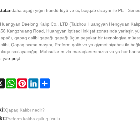
taları
daha aşağı yığın hündürlüyü və üç boşqab dizaynı ilə PET Series i
Huangyan Daelong Kalıp Co., LTD (Taizhou Huangyan Hengyuan Kalıp və P
58 Kangzhuang Road, Huangyan iqtisadi inkişaf zonasında yerləşir, yü
apağı, qapaq qəlibi qapağı qapağı üçün peşəkar bir texnologiya müəssi
libi, Qapaq sıxma maşını, Preform qəlib və ya qiymət siyahısı ilə bağlı
əlaqə saxlayacağıq. Məhsullarımızla maraqlanırsınızsa və ya hər hansı
ə ya
e-poçt.
cebook
X
WhatsApp
Pinterest
LinkedIn
Share
i:
Qapaq Kalıbı nədir?
kı:
Preform kalıba qulluq üsulu