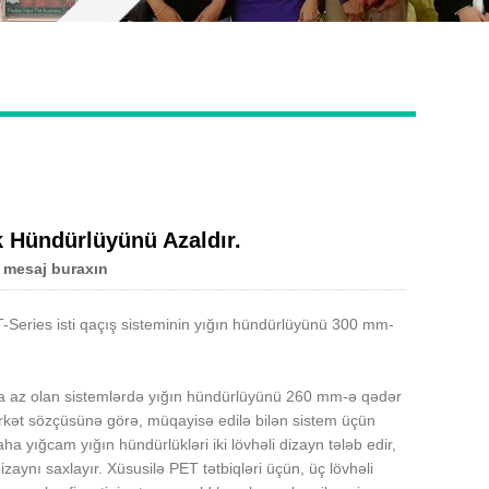
Live
k Hündürlüyünü Azaldır.
 mesaj buraxın
T-Series isti qaçış sisteminin yığın hündürlüyünü 300 mm-
ha az olan sistemlərdə yığın hündürlüyünü 260 mm-ə qədər
Şirkət sözçüsünə görə, müqayisə edilə bilən sistem üçün
ha yığcam yığın hündürlükləri iki lövhəli dizayn tələb edir,
izaynı saxlayır. Xüsusilə PET tətbiqləri üçün, üç lövhəli