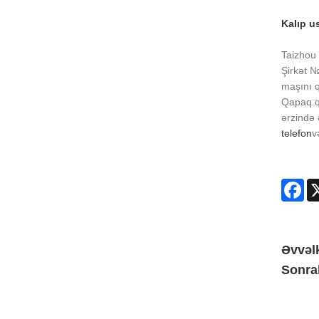
Kalıp us
Taizhou 
Şirkət №
maşını q
Qapaq qə
ərzində 
telefon
v
Fa
Əvvəlk
Sonra